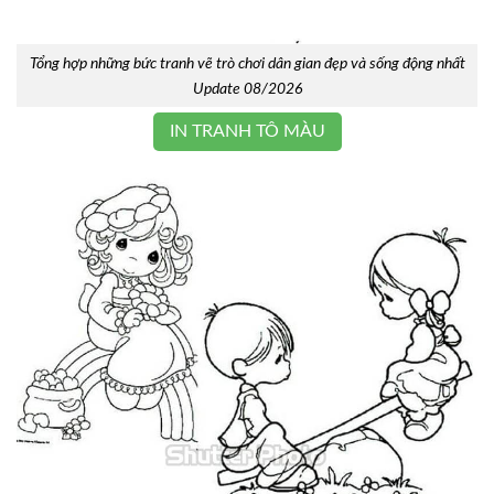
Tổng hợp những bức tranh vẽ trò chơi dân gian đẹp và sống động nhất
Update 08/2026
IN TRANH TÔ MÀU