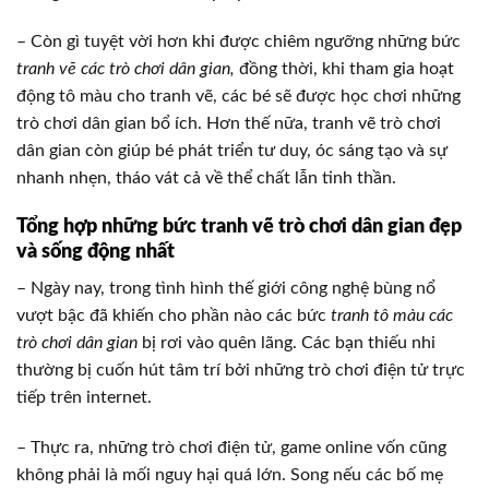
– Còn gì tuyệt vời hơn khi được chiêm ngưỡng những bức
tranh vẽ các trò chơi dân gian,
đồng thời, khi tham gia hoạt
động tô màu cho tranh vẽ, các bé sẽ được học chơi những
trò chơi dân gian bổ ích. Hơn thế nữa, tranh vẽ trò chơi
dân gian còn giúp bé phát triển tư duy, óc sáng tạo và sự
nhanh nhẹn, tháo vát cả về thể chất lẫn tinh thần.
Tổng hợp những bức tranh vẽ trò chơi dân gian đẹp
và sống động nhất
– Ngày nay, trong tình hình thế giới công nghệ bùng nổ
vượt bậc đã khiến cho phần nào các bức
tranh tô màu các
trò chơi dân gian
bị rơi vào quên lãng. Các bạn thiếu nhi
thường bị cuốn hút tâm trí bởi những trò chơi điện tử trực
tiếp trên internet.
– Thực ra, những trò chơi điện tử, game online vốn cũng
không phải là mối nguy hại quá lớn. Song nếu các bố mẹ