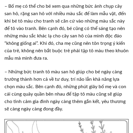
– Bố mẹ có thể cho bé xem qua những bức ảnh chụp cây
san hô, rặng san hô với nhiều màu sắc để làm mẫu vật, đến
khi bé tô màu cho tranh sẽ căn cứ vào những màu sắc này
để tô vào tranh. Bên cạnh đó, bé cũng có thể sáng tạo nên
những màu sắc khác lạ cho cây san hô của mình độc đáo
“không giống ai”. Khi đó, cha mẹ cũng nên tôn trọng ý kiến
của trẻ, không nên bắt buộc trẻ phải tập tô màu theo khuôn
mẫu mà mình đưa ra.
– Những bức tranh tô màu san hô giúp cho bé ngày càng
trưởng thành hơn cả về tư duy, trí não lẫn khả năng lựa
chọn màu sắc. Bên cạnh đó, những phút giây bố mẹ và con
cái cùng quây quần bên nhau để tập tô màu cũng sẽ giúp
cho tình cảm gia đình ngày càng thêm gắn kết, yêu thương
sẽ càng ngày càng đong đầy.