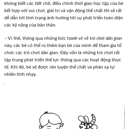
không biết các tiết chế, điều chỉnh thời gian học tập của bé
kết hợp với vui chơi, giải trí và vận động thể chất thì sẽ rất
dễ dẫn tới tình trạng ảnh hưởng tới sự phát triển toàn diện
các kỹ năng của bản thân.
– Vì thế, thông qua những bức
tranh vẽ về trò chơi dân gian
này, các bé có thể rủ thêm bạn bè của mình để tham gia tổ
chức các trò chơi dân gian. Đây vốn là những trò chơi rất
tập trung phát triển thể lực thông qua các hoạt động thực
tế. Khi đó, bé sẽ được rèn luyện thể chất và phản xạ tự
nhiên tinh nhạy.