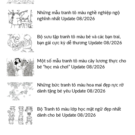
Những mẫu tranh tô màu nghề nghiệp ngộ
nghĩnh nhất Update 08/2026
Bộ sưu tập tranh tô màu bé và các bạn trai,
bạn gái cực kỳ dễ thương Update 08/2026
Một số mẫu tranh tô màu cây lương thực cho
bé “học mà chơi” Update 08/2026
Những bức tranh tô màu hoa mai đẹp rực rỡ
dành tặng bé yêu Update 08/2026
Bộ Tranh tô màu lớp học mật ngữ đẹp nhất
dành cho bé Update 08/2026