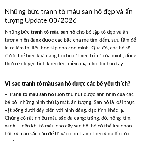
Những bức tranh tô màu san hô đẹp và ấn
tượng Update 08/2026
Những bức
tranh tô màu san hô
cho bé tập tô đẹp và ấn
tượng hiện đang được các bậc cha mẹ tìm kiếm, sưu tầm để
in ra làm tài liệu học tập cho con mình. Qua đó, các bé sẽ
được thể hiện khả năng hội họa “thiên bẩm” của mình, đồng
thời rèn luyện tính khéo léo, mềm mại cho đôi bàn tay.
Vì sao tranh tô màu san hô được các bé yêu thích?
–
Tranh tô màu san hô
luôn thu hút được ánh nhìn của các
bé bởi những hình thù lạ mắt, ấn tượng. San hô là loài thực
vật sống dưới đáy biển với hình dáng, đặc tính khác lạ.
Chúng có rất nhiều màu sắc đa dạng: trắng, đỏ, hồng, tím,
xanh,… nên khi tô màu cho cây san hô, bé có thể lựa chọn
bất kỳ màu sắc nào để tô vào cho tranh theo ý muốn của