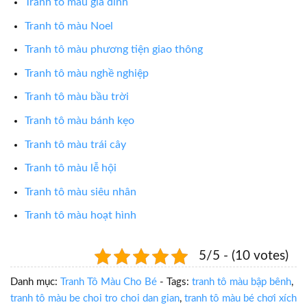
Tranh tô màu gia đình
Tranh tô màu Noel
Tranh tô màu phương tiện giao thông
Tranh tô màu nghề nghiệp
Tranh tô màu bầu trời
Tranh tô màu bánh kẹo
Tranh tô màu trái cây
Tranh tô màu lễ hội
Tranh tô màu siêu nhân
Tranh tô màu hoạt hình
5/5 - (10 votes)
Danh mục:
Tranh Tô Màu Cho Bé
- Tags:
tranh tô màu bập bênh
,
tranh tô màu be choi tro choi dan gian
,
tranh tô màu bé chơi xích