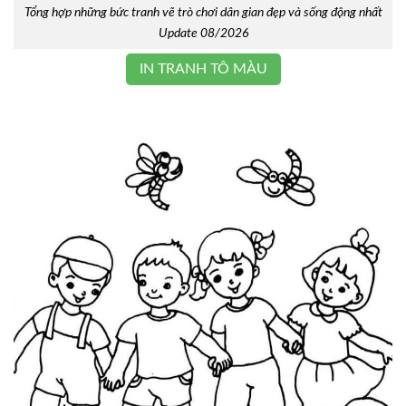
Tổng hợp những bức tranh vẽ trò chơi dân gian đẹp và sống động nhất
Update 08/2026
IN TRANH TÔ MÀU