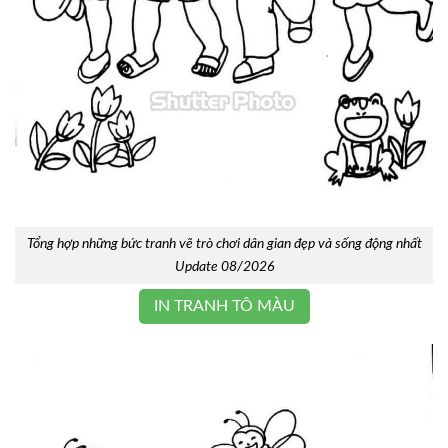
Tổng hợp những bức tranh vẽ trò chơi dân gian đẹp và sống động nhất
Update 08/2026
IN TRANH TÔ MÀU