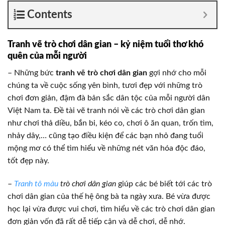
Contents
Tranh vẽ trò chơi dân gian – kỷ niệm tuổi thơ khó
quên của mỗi người
– Những bức
tranh vẽ trò chơi dân gian
gợi nhớ cho mỗi
chúng ta về cuộc sống yên bình, tươi đẹp với những trò
chơi đơn giản, đậm đà bản sắc dân tộc của mỗi người dân
Việt Nam ta. Đề tài vẽ tranh nói về các trò chơi dân gian
như chơi thả diều, bắn bi, kéo co, chơi ô ăn quan, trốn tìm,
nhảy dây,… cũng tạo điều kiện để các bạn nhỏ đang tuổi
mộng mơ có thể tìm hiểu về những nét văn hóa độc đáo,
tốt đẹp này.
–
Tranh tô màu
trò chơi dân gian
giúp các bé biết tới các trò
chơi dân gian của thế hệ ông bà ta ngày xưa. Bé vừa được
học lại vừa được vui chơi, tìm hiểu về các trò chơi dân gian
đơn giản vốn đã rất dễ tiếp cận và dễ chơi, dễ nhớ.