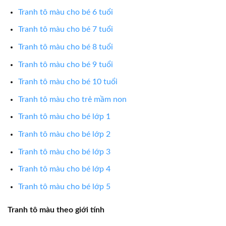
Tranh tô màu cho bé 6 tuổi
Tranh tô màu cho bé 7 tuổi
Tranh tô màu cho bé 8 tuổi
Tranh tô màu cho bé 9 tuổi
Tranh tô màu cho bé 10 tuổi
Tranh tô màu cho trẻ mầm non
Tranh tô màu cho bé lớp 1
Tranh tô màu cho bé lớp 2
Tranh tô màu cho bé lớp 3
Tranh tô màu cho bé lớp 4
Tranh tô màu cho bé lớp 5
Tranh tô màu theo giới tính