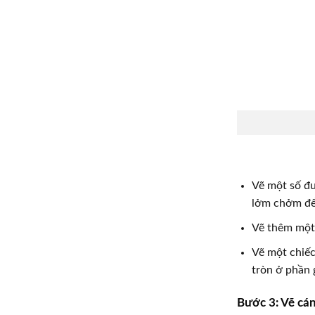
Vẽ một số đ
lởm chởm để
Vẽ thêm một 
Vẽ một chiếc
tròn ở phần 
Bước 3: Vẽ cán