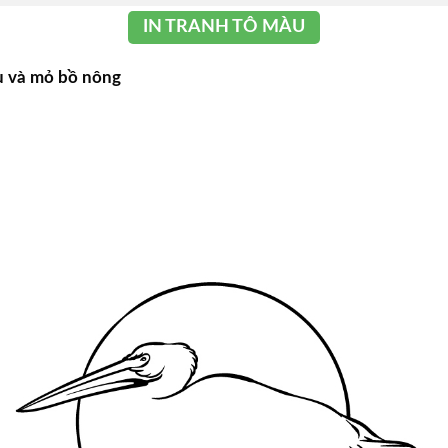
IN TRANH TÔ MÀU
u và mỏ bồ nông