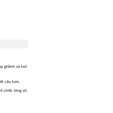
p ghềnh và hơi
ết cấu hơn.
ố chiếc lông vũ