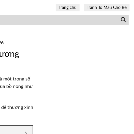
Trang chủ
Tranh Tô Màu Cho Bé
26
hương
à một trong số
 của bồ nông như
t dễ thương xinh