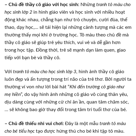
– Chủ đề thầy cô giáo với học sinh:
Những
tranh tô màu cho
học sinh lớp 2
in hình giáo viên và học sinh với nhiều hoạt
động khác nhau, chẳng hạn như trò chuyện, cười đùa, thể
thao, dạy học,… sẽ tái hiện lại những cảnh tượng mà các em
thường thấy mọi khi ở trường học. Tô màu theo chủ đề mà
thầy cô giáo sẽ giúp trẻ yêu thích, vui vẻ và dễ gần hơn
trong học tập. Đồng thời, trẻ sẽ mạnh dạn làm quen, giao
tiếp với bạn bè và thầy cô.
Với
tranh tô màu cho học sinh lớp 3
, hình ảnh thầy cô giáo
luôn đẹp và ấn tượng trong trí não của trẻ thơ. Bởi người ta
thường ví von như lời bài hát “
Khi đến trường cô giáo như
mẹ hiền
”, do vậy hình ảnh những cô giáo vô cùng thân yêu,
dịu dàng cùng với những cử chỉ ân ần, quan tâm chăm sóc,
… sẽ không bao giờ thay đổi trong tâm trí tuổi thơ của bé.
– Chủ đề thiếu nhi vui chơi:
Đây là một mẫu
tranh tô màu
cho bé tiểu học
tạo được hứng thú cho bé khi tập tô màu.