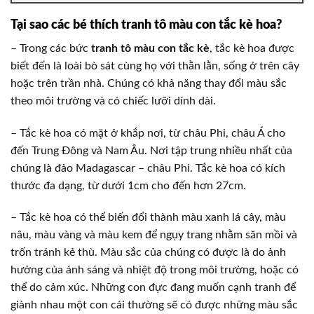
Tại sao các bé thích tranh tô màu con tắc kè hoa?
– Trong các bức
tranh tô màu con tắc kè
, tắc kè hoa được
biết đến là loài bò sát cùng họ với thằn lằn, sống ở trên cây
hoặc trên trần nhà. Chúng có khả năng thay đổi màu sắc
theo môi trường và có chiếc lưỡi dính dài.
– Tắc kè hoa có mặt ở khắp nơi, từ châu Phi, châu Á cho
đến Trung Đông và Nam Âu. Nơi tập trung nhiều nhất của
chúng là đảo Madagascar – châu Phi. Tắc kè hoa có kích
thước đa dạng, từ dưới 1cm cho đến hơn 27cm.
– Tắc kè hoa có thể biến đổi thành màu xanh lá cây, màu
nâu, màu vàng và màu kem để ngụy trang nhằm săn mồi và
trốn tránh kẻ thù. Màu sắc của chúng có được là do ảnh
hưởng của ánh sáng và nhiệt độ trong môi trường, hoặc có
thể do cảm xúc. Những con đực đang muốn cạnh tranh để
giành nhau một con cái thường sẽ có được những màu sắc