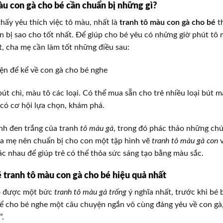
àu con gà cho bé cần chuẩn bị những gì?
thấy yêu thích việc tô màu, nhất là
tranh tô màu con gà cho bé
t
n bị sao cho tốt nhất. Để giúp cho bé yêu có những giờ phút tô 
t, cha mẹ cần làm tốt những điều sau:
ện để kể về con gà cho bé nghe
út chì, màu tô các loại. Có thể mua sẵn cho trẻ nhiều loại bút 
à có cơ hội lựa chọn, khám phá.
nh đen trắng của tranh
tô màu gà
, trong đó phác thảo những ch
ha mẹ nên chuẩn bị cho con một tập hình vẽ
tranh tô màu gà con
v
ác nhau để giúp trẻ có thể thỏa sức sáng tạo bằng màu sắc.
tranh tô màu con gà cho bé hiệu quả nhất
có được một bức
tranh tô màu gà trống
ý nghĩa nhất, trước khi bé b
ể cho bé nghe một câu chuyện ngắn vô cùng đáng yêu về con gà
”.