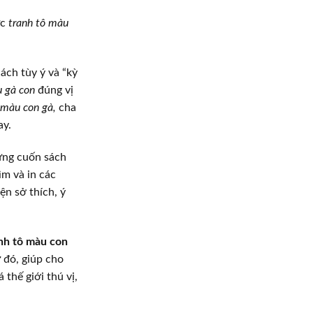
ức
tranh tô màu
ách tùy ý và “kỳ
 gà con
đúng vị
 màu con gà,
cha
ay.
ững cuốn sách
ìm và in các
ện sở thích, ý
nh tô màu con
 đó, giúp cho
thế giới thú vị,