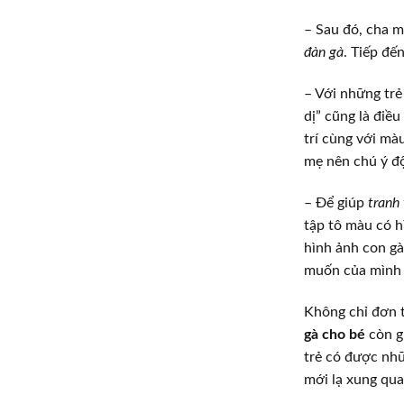
– Sau đó, cha m
đàn gà
. Tiếp đế
– Với những trẻ
dị” cũng là điề
trí cùng với mà
mẹ nên chú ý độ
– Để giúp
tranh
tập tô màu có h
hình ảnh con gà
muốn của mình t
Không chỉ đơn t
gà cho bé
còn gi
trẻ có được nhữ
mới lạ xung qu