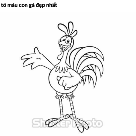
 tô màu con gà đẹp nhất