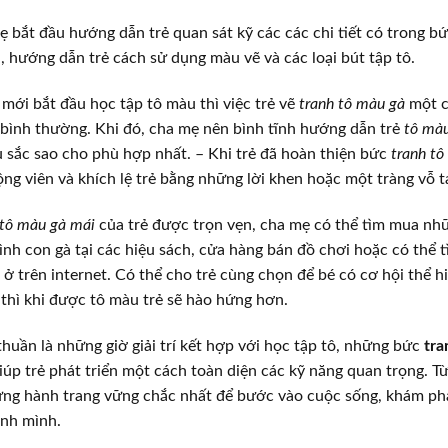
ẹ bắt đầu hướng dẫn trẻ quan sát kỹ các các chi tiết có trong b
n, hướng dẫn trẻ cách sử dụng màu vẽ và các loại bút tập tô.
 mới bắt đầu học tập tô màu thì việc trẻ vẽ
tranh tô màu gà
một c
u bình thường. Khi đó, cha mẹ nên bình tĩnh hướng dẫn trẻ
tô màu
u sắc sao cho phù hợp nhất. – Khi trẻ đã hoàn thiện bức
tranh tô
ng viên và khích lệ trẻ bằng những lời khen hoặc một tràng vỗ t
 tô màu gà mái
của trẻ được trọn vẹn, cha mẹ có thể tìm mua nh
ình con gà tại các hiệu sách, cửa hàng bán đồ chơi hoặc có thể t
 ở trên internet. Có thể cho trẻ cùng chọn để bé có cơ hội thể hi
hì khi được tô màu trẻ sẽ hào hứng hơn.
huần là những giờ giải trí kết hợp với học tập tô, những bức
tra
úp trẻ phát triển một cách toàn diện các kỹ năng quan trọng. Từ
ng hành trang vững chắc nhất để bước vào cuộc sống, khám phá 
anh mình.