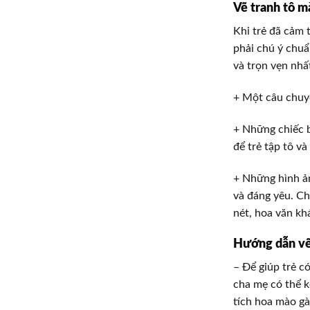
Vẽ tranh tô m
Khi trẻ đã cảm 
phải chú ý chuẩ
và trọn vẹn nhấ
+ Một câu chuy
+ Những chiếc b
để trẻ tập tô v
+ Những hình ả
và đáng yêu. C
nét, hoa văn kh
Hướng dẫn vẽ 
– Để giúp trẻ 
cha mẹ có thể k
tích hoa mào gà