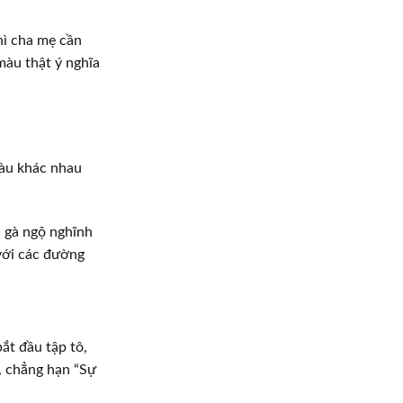
hì cha mẹ cần
màu thật ý nghĩa
màu khác nhau
ú gà ngộ nghĩnh
ới các đường
ắt đầu tập tô,
, chẳng hạn “Sự