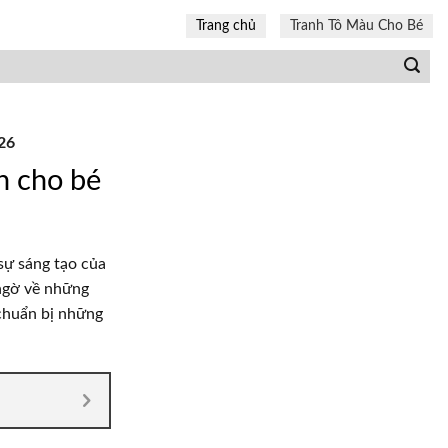
Trang chủ
Tranh Tô Màu Cho Bé
26
h cho bé
sự sáng tạo của
 ngờ về những
chuẩn bị những