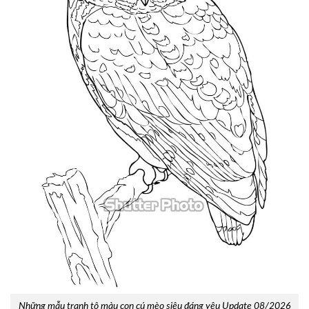
Những mẫu tranh tô màu con cú mèo siêu đáng yêu Update 08/2026