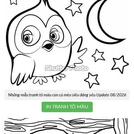
Những mẫu tranh tô màu con cú mèo siêu đáng yêu Update 08/2026
IN TRANH TÔ MÀU