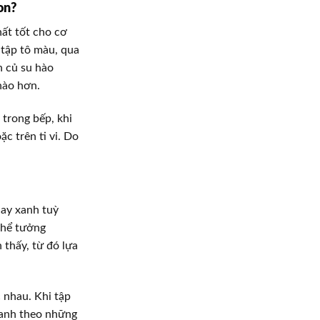
on?
hất tốt cho cơ
 tập tô màu, qua
n củ su hào
hào hơn.
 trong bếp, khi
c trên ti vi. Do
hay xanh tuỳ
thể tưởng
thấy, từ đó lựa
 nhau. Khi tập
tranh theo những