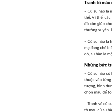
Tranh tô màu 
– Củ su hào là 
thể. Vì thế, cá
đó còn giúp cho
thường xuyên. Đ
– Củ su hào là 
mẹ đang chế biế
đó, su hào là mộ
Những bức tra
– Củ su hào có 
thuộc vào từng 
tượng, hình dun
chọn màu để tô 
– Tranh vẽ củ s
tô màu củ su hà