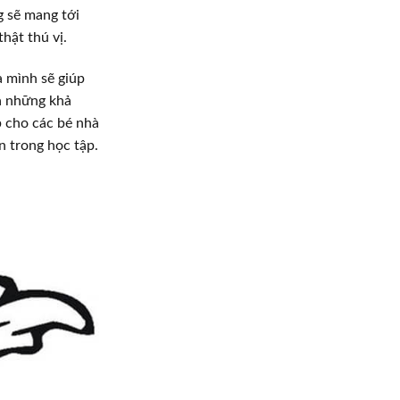
g sẽ mang tới
thật thú vị.
 mình sẽ giúp
đa những khả
p cho các bé nhà
n trong học tập.