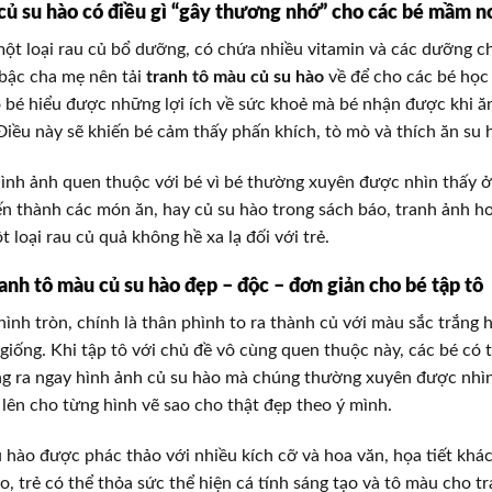
củ su hào có điều gì “gây thương nhớ” cho các bé mầm n
một loại rau củ bổ dưỡng, có chứa nhiều vitamin và các dưỡng c
c bậc cha mẹ nên tải
tranh tô màu củ su hào
về để cho các bé học
 bé hiểu được những lợi ích về sức khoẻ mà bé nhận được khi ă
iều này sẽ khiến bé cảm thấy phấn khích, tò mò và thích ăn su 
hình ảnh quen thuộc với bé vì bé thường xuyên được nhìn thấy ở
n thành các món ăn, hay củ su hào trong sách báo, tranh ảnh hoặ
t loại rau củ quả không hề xa lạ đối với trẻ.
nh tô màu củ su hào đẹp – độc – đơn giản cho bé tập tô
hình tròn, chính là thân phình to ra thành củ với màu sắc trắng 
giống. Khi tập tô với chủ đề vô cùng quen thuộc này, các bé có 
g ra ngay hình ảnh củ su hào mà chúng thường xuyên được nhìn 
lên cho từng hình vẽ sao cho thật đẹp theo ý mình.
u hào được phác thảo với nhiều kích cỡ và hoa văn, họa tiết khác
o, trẻ có thể thỏa sức thể hiện cá tính sáng tạo và tô màu cho 