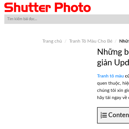
Skip
to
content
Trang chủ
/
Tranh Tô Màu Cho Bé
/
Nhữn
Những bứ
giản Up
Tranh tô màu
củ
quen thuộc, hiệ
chúng tôi xin g
hãy tải ngay về
Conten