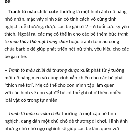
bé
–
Tranh tô màu chibi cute
thường là một hình ảnh cô nàng
nhỏ nhắn, mặc váy xinh xắn có tính cách vô cùng tinh
nghịch, dễ thương, được các bé gái từ 2 – 6 tuổi cực kỳ yêu
thích. Ngoài ra, các mẹ có thể in cho các bé thêm bức
tranh
tô màu thủy thủ mặt trăng chibi
hoặc tranh tô màu công
chúa barbie để giúp phát triển nét nữ tính, yêu kiều cho các
bé gái nhé.
–
Tranh tô màu chibi dễ thương
được xuất phát từ ý tưởng
một cô nàng mèo vô cùng xinh xắn khiến cho các bé phải
“thích mê tơi”. Mẹ có thể cho con mình tập làm quen
với các hình vẽ con vật để bé có thể ghi nhớ thêm nhiều
loài vật có trong tự nhiên.
–
Tranh tô màu nezuko chibi
thường là một cậu bé tinh
nghịch, đang dẫn một chú chó dễ thương đi chơi. Hình ảnh
những chú chó ngộ nghĩnh sẽ giúp các bé làm quen với