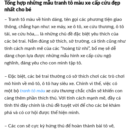
Tổng hợp những mẫu tranh tô màu xe cấp cứu đẹp
nhất cho bé
– Tranh tô màu về hình dáng, tên gọi các phương tiện giao
thông, chẳng hạn như: xe máy, xe ô tô, xe cứu thương, ô tô
tải, xe cứu hỏa,… là những chủ đề đặc biệt yêu thích của
các bé trai. Nắm đúng sở thích, sở trường, cá tính cũng như
tính cách mạnh mẽ của các “hoàng tử nhí”, bố mẹ sẽ dễ
dàng chọn lựa được những mẫu hình xe cấp cứu ngộ
nghĩnh, đáng yêu cho con mình tập tô.
– Đặc biệt, các bé trai thường có sở thích chơi các trò chơi
mô hình về mô tô, ô tô hay siêu xe. Chính vì thế, việc có
một bộ
tranh tô màu
xe cứu thương
chắc chắn sẽ khiến con
càng thêm phần thích thú. Với tính cách mạnh mẽ, đầy cá
tính thì đây chính là chủ đề tuyệt vời để cho các bé khám
phá và có cơ hội được thể hiện mình.
– Các con sẽ cực kỳ hứng thú để hoàn thành bài tô vẽ,