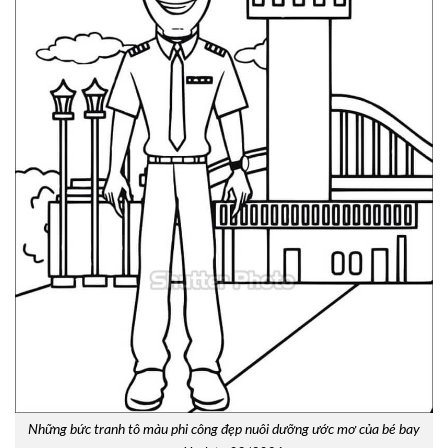
Những bức tranh tô màu phi công đẹp nuôi dưỡng ước mơ của bé bay