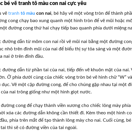
 bé vẽ tranh tô màu con nai cực yêu
u vẽ
tranh
tô màu
con nai
, bé hãy vẽ một vòng tròn để thành phầ
ờng cong chạy bao xung quanh một hình tròn để vẽ mũi hoặc mõ
 một đường cong thứ hai chạy tiếp bao quanh phía dưới miệng na
 đường dẫn từ mõm con nai rồi vẽ mũi nai bằng một đường cong
c nhỏ trên đỉnh mũi của nai để biểu thị sự tỏa sáng và một đườ
a nai ở trên đỉnh đầu.
 đường dẫn từ phần tai của nai, tiếp đến vẽ khuôn mặt của nai.
ớn. Ở phía dưới cùng của chiếc vòng tròn bé vẽ hình chữ “W” và
 dục. Vẽ một cặp đường cong, để cho chúng gặp nhau tại một đi
của nai trông giống như một hình giọt nước.
đường cong để chạy thành viền xương cho chiếc lông mày phía 
hời xóa các đường dẫn không cần thiết đi. Kèm theo một hình co
đầu, phía trên mắt để tạo thành lông mày cho nai. Cuối cùng, bé
tai thì sẽ có đường viền của tai ngoài.