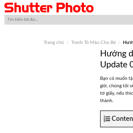
Skip
to
content
Trang chủ
/
Tranh Tô Màu Cho Bé
/
Hướn
Hướng dẫ
Update 
Bạn có muốn tậ
giờ, chúng tôi 
tờ giấy, nếu th
thành.
Conten