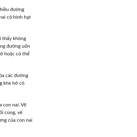
nhiều đường
nai có hình hạt
i thấy không
bằng đường uốn
hở hoặc có thể
xóa các đường
g khe hở có
 con nai. Vẽ
i cùng, vẽ
ưng của con nai