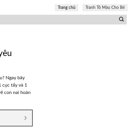
Trang chủ
Tranh Tô Màu Cho Bé
 yêu
êu? Ngay bây
1 cục tẩy và 1
vẽ con nai hoàn