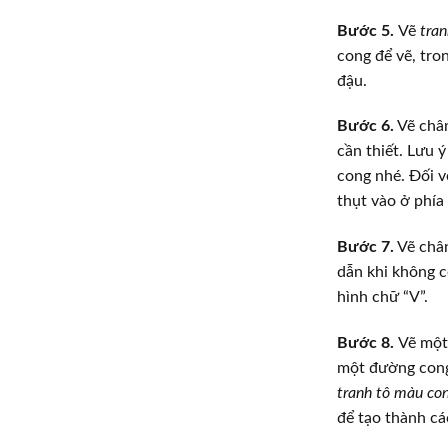
Bước 5.
Vẽ
tran
cong để vẽ, tro
đậu.
Bước 6.
Vẽ chân
cần thiết. Lưu 
cong nhé. Đối v
thụt vào ở phía
Bước 7.
Vẽ chân
dẫn khi không c
hình chữ “V”.
Bước 8.
Vẽ một
một đường cong 
tranh tô màu con
để tạo thành cá