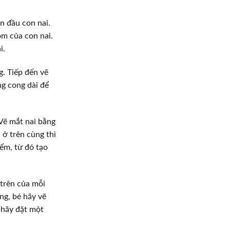
n đầu con nai.
m của con nai.
i.
. Tiếp đến vẽ
ng cong dài để
 Vẽ mắt nai bằng
 ở trên cùng thì
ểm, từ đó tạo
trên của mỗi
ng, bé hãy vẽ
 hãy đặt một