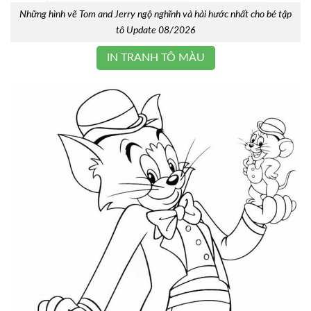
Những hình vẽ Tom and Jerry ngộ nghĩnh và hài hước nhất cho bé tập
tô Update 08/2026
IN TRANH TÔ MÀU