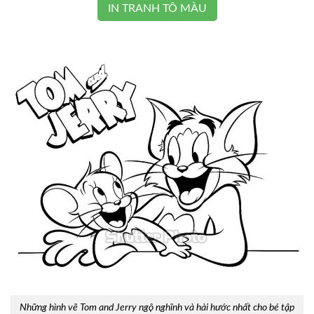
IN TRANH TÔ MÀU
Những hình vẽ Tom and Jerry ngộ nghĩnh và hài hước nhất cho bé tập