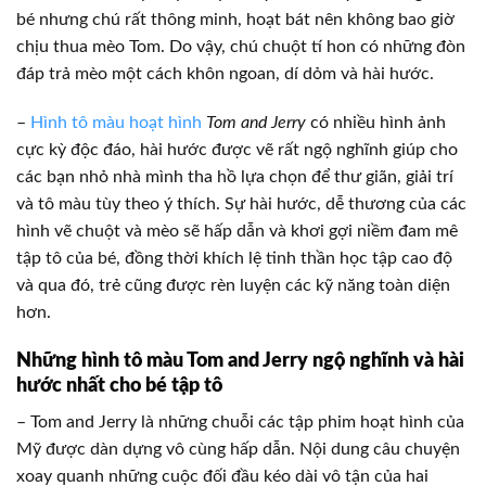
bé nhưng chú rất thông minh, hoạt bát nên không bao giờ
chịu thua mèo Tom. Do vậy, chú chuột tí hon có những đòn
đáp trả mèo một cách khôn ngoan, dí dỏm và hài hước.
–
Hình tô màu hoạt hình
Tom and Jerry
có nhiều hình ảnh
cực kỳ độc đáo, hài hước được vẽ rất ngộ nghĩnh giúp cho
các bạn nhỏ nhà mình tha hồ lựa chọn để thư giãn, giải trí
và tô màu tùy theo ý thích. Sự hài hước, dễ thương của các
hình vẽ chuột và mèo sẽ hấp dẫn và khơi gợi niềm đam mê
tập tô của bé, đồng thời khích lệ tinh thần học tập cao độ
và qua đó, trẻ cũng được rèn luyện các kỹ năng toàn diện
hơn.
Những hình tô màu Tom and Jerry ngộ nghĩnh và hài
hước nhất cho bé tập tô
– Tom and Jerry là những chuỗi các tập phim hoạt hình của
Mỹ được dàn dựng vô cùng hấp dẫn. Nội dung câu chuyện
xoay quanh những cuộc đối đầu kéo dài vô tận của hai