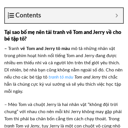
Contents
Tại sao bố mẹ nên tải tranh vẽ Tom and Jerry về cho
bé tập tô?
–
Tranh
vẽ Tom and Jerry tô màu
mô tả những nhân vật
trong phim hoạt hình nổi tiếng Tom and Jerry đang được
nhiều em thiếu nhi và cả người lớn trên thế giới yêu thích.
Dĩ nhiên, bé nhà bạn cũng không nằm ngoài số đó. Cho nên
nếu cho các bé tập tô
tranh tô màu
Tom and Jerry
thì chắc
hẳn là chúng cực kỳ vui sướng và sẽ yêu thích việc học tập
mỗi ngày.
– Mèo Tom và chuột Jerry là hai nhân vật “không đội trời
chung” với nhau cho nên mỗi khi Jerry không may gặp phải
Tom thì phải ba chân bốn cẳng tìm cách chạy thoát. Trong
tranh Tom và Jerry
, tuy Jerry là một con chuột vô cùng nhỏ