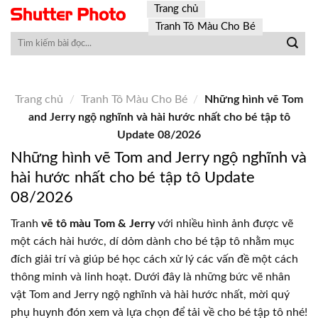
Skip
Trang chủ
to
Tranh Tô Màu Cho Bé
content
Trang chủ
/
Tranh Tô Màu Cho Bé
/
Những hình vẽ Tom
and Jerry ngộ nghĩnh và hài hước nhất cho bé tập tô
Update 08/2026
Những hình vẽ Tom and Jerry ngộ nghĩnh và
hài hước nhất cho bé tập tô Update
08/2026
Tranh
vẽ tô màu Tom & Jerry
với nhiều hình ảnh được vẽ
một cách hài hước, dí dỏm dành cho bé tập tô nhằm mục
đích giải trí và giúp bé học cách xử lý các vấn đề một cách
thông minh và linh hoạt. Dưới đây là những bức vẽ nhân
vật Tom and Jerry ngộ nghĩnh và hài hước nhất, mời quý
phụ huynh đón xem và lựa chọn để tải về cho bé tập tô nhé!