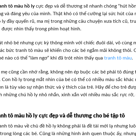
anh tô màu hồ ly
cực đẹp và dễ thương sẽ nhanh chóng “hút hồn
g và đáng yêu của mình. Thật khó có thể cưỡng lại sức hút của
 ly đầy quyến rũ, ma mị trong những câu chuyện xưa tích cũ, tr
 được nhìn thấy trong phim hoạt hình.
 vật nhỏ bé nhưng cực kỳ thông minh với chiếc đuôi dài, vô cù
các bức tranh tô màu sẽ khiến cho các bé ngắm mãi không thôi. 
 bé nào có thể “làm ngơ” khi đã trót nhìn thấy qua
tranh tô màu
.
ố mẹ cũng cần nhớ rằng, không nên ép buộc các bé phải tô đúng
 Con hồ ly trong mắt nhìn của bé có thể có nhiều màu sắc khác 
en là tùy vào sự nhận thức và ý thích của trẻ. Hãy để cho trẻ đư
h những chú hồ ly nhỏ nhắn, xinh xắn với nhiều màu sắc rực rỡ, 
anh tô màu hồ ly cực đẹp và dễ thương cho bé tập tô
nh tô màu về chủ đề hồ ly không phải là đề tài mới lạ nhưng lu
trong lòng các bé. Cũng là những hình ảnh quen thuộc ấy, nhưn