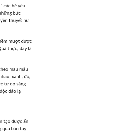
” các bé yêu
 những bức
uyền thuyết hư
ng mềm mượt được
Quả thực, đây là
 theo màu mẫu
nhau, xanh, đỏ,
ợc tự do sáng
độc đáo lạ
ôn tạo được ấn
g qua bàn tay