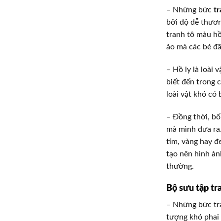
– Những bức
tr
bởi độ dễ thươn
tranh tô màu hồ
ảo mà các bé đã
– Hồ ly là loài
biết đến trong 
loài vật khó có
– Đồng thời, b
mà mình đưa ra.
tím, vàng hay đ
tạo nên hình ản
thường.
Bộ sưu tập tr
– Những bức tra
tượng khó phai 