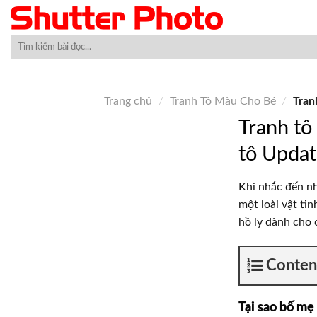
Skip
to
content
Trang chủ
/
Tranh Tô Màu Cho Bé
/
Tran
Tranh tô
tô Upda
Khi nhắc đến nh
một loài vật ti
hồ ly dành cho 
Conten
Tại sao bố mẹ 