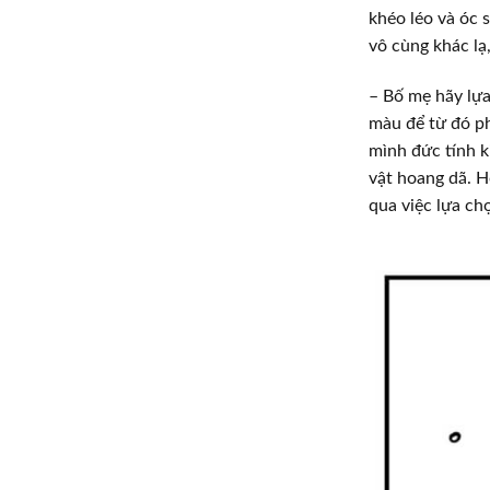
khéo léo và óc 
vô cùng khác lạ
– Bố mẹ hãy lựa
màu để từ đó ph
mình đức tính k
vật hoang dã. H
qua việc lựa ch