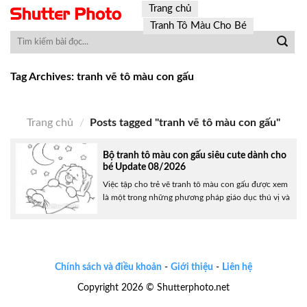
Skip
Trang chủ
to
Tranh Tô Màu Cho Bé
content
Tag Archives:
tranh vẽ tô màu con gấu
Trang chủ
/
Posts tagged "tranh vẽ tô màu con gấu"
Bộ tranh tô màu con gấu siêu cute dành cho
bé Update 08/2026
Việc tập cho trẻ vẽ tranh tô màu con gấu được xem
là một trong những phương pháp giáo dục thú vị và
hiệu quả đối với các bé đang ở lứa tuổi mầm non.
Bài viết dưới đây, chúng tôi sẽ cung cấp cho các
bậc cha mẹ những mẫu tranh về con gấu......
Chính sách và điều khoản
-
Giới thiệu
-
Liên hệ
Copyright 2026 © Shutterphoto.net