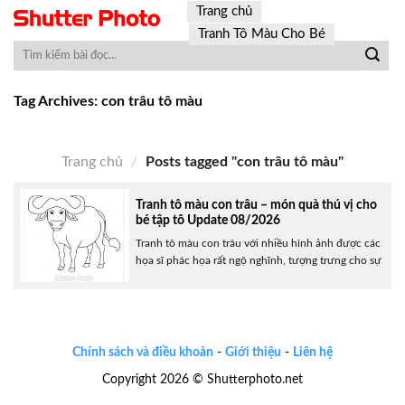
Skip
Trang chủ
to
Tranh Tô Màu Cho Bé
content
Tag Archives:
con trâu tô màu
Trang chủ
/
Posts tagged "con trâu tô màu"
Tranh tô màu con trâu – món quà thú vị cho
bé tập tô Update 08/2026
Tranh tô màu con trâu với nhiều hình ảnh được các
họa sĩ phác họa rất ngộ nghĩnh, tượng trưng cho sự
khỏe mạnh, hiền lành và chăm chỉ. Dưới đây là
những hình vẽ dành cho bé tập tô con trâu đẹp và
thú vị nhất, bố mẹ hãy xem và lựa chọn để tải về......
Chính sách và điều khoản
-
Giới thiệu
-
Liên hệ
Copyright 2026 © Shutterphoto.net