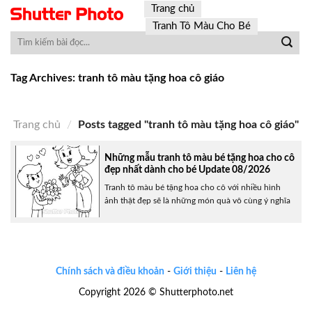
Skip
Trang chủ
to
Tranh Tô Màu Cho Bé
content
Tag Archives:
tranh tô màu tặng hoa cô giáo
Trang chủ
/
Posts tagged "tranh tô màu tặng hoa cô giáo"
Những mẫu tranh tô màu bé tặng hoa cho cô
đẹp nhất dành cho bé Update 08/2026
Tranh tô màu bé tặng hoa cho cô với nhiều hình
ảnh thật đẹp sẽ là những món quà vô cùng ý nghĩa
để các bé dành tặng cho các cô giáo của mình
nhằm thể hiện lòng biết ơn, kính trọng đối với
những người đã dày công dạy dỗ các bé nên người.
Dưới đây......
Chính sách và điều khoản
-
Giới thiệu
-
Liên hệ
Copyright 2026 © Shutterphoto.net