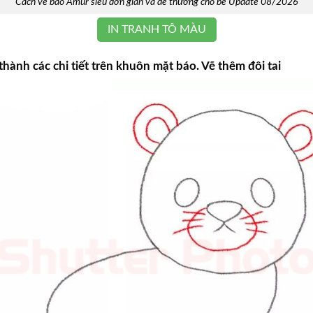
Cách vẽ báo Amur siêu đơn giản và dễ thương cho bé Update 08/2026
IN TRANH TÔ MÀU
hành các chi tiết trên khuôn mặt báo. Vẽ thêm đôi tai