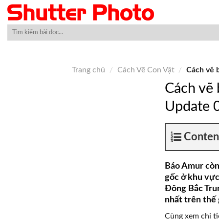
Skip
to
content
Trang chủ
/
Cách Vẽ Con Vật
/
Cách vẽ b
Cách vẽ 
Update 
Conten
Báo Amur còn 
gốc ở khu vực
Đông Bắc Tru
nhất trên thế 
Cùng xem chi ti