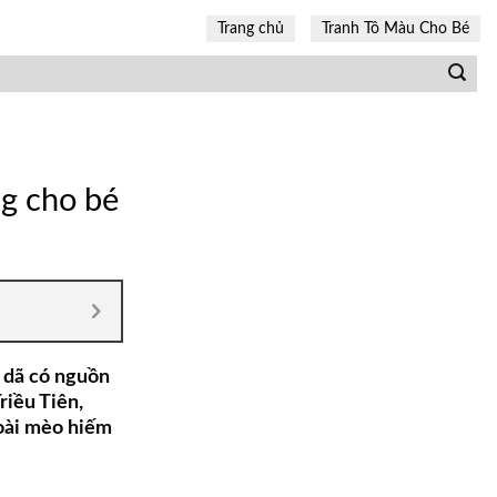
Trang chủ
Tranh Tô Màu Cho Bé
ng cho bé
 dã có nguồn
riều Tiên,
oài mèo hiếm