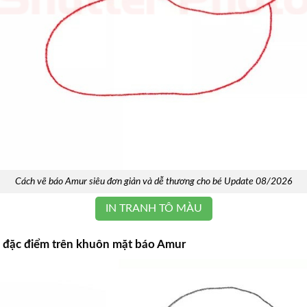
Cách vẽ báo Amur siêu đơn giản và dễ thương cho bé Update 08/2026
IN TRANH TÔ MÀU
c đặc điểm trên khuôn mặt báo Amur